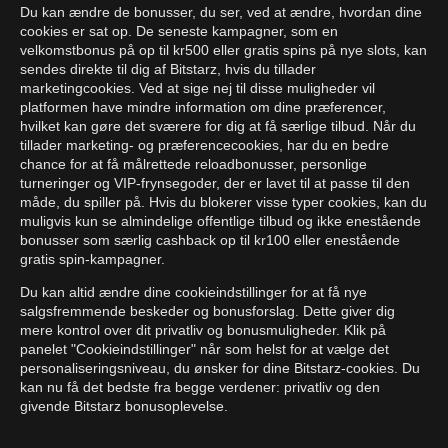
Du kan ændre de bonusser, du ser, ved at ændre, hvordan dine
cookies er sat op. De seneste kampagner, som en
velkomstbonus på op til kr500 eller gratis spins på nye slots, kan
sendes direkte til dig af Bitstarz, hvis du tillader
marketingcookies. Ved at sige nej til disse muligheder vil
platformen have mindre information om dine præferencer,
hvilket kan gøre det sværere for dig at få særlige tilbud. Når du
tillader marketing- og præferencecookies, har du en bedre
chance for at få målrettede reloadbonusser, personlige
turneringer og VIP-frynsegoder, der er lavet til at passe til den
måde, du spiller på. Hvis du blokerer visse typer cookies, kan du
muligvis kun se almindelige offentlige tilbud og ikke enestående
bonusser som særlig cashback op til kr100 eller enestående
gratis spin-kampagner.
Du kan altid ændre dine cookieindstillinger for at få nye
salgsfremmende beskeder og bonusforslag. Dette giver dig
mere kontrol over dit privatliv og bonusmuligheder. Klik på
panelet "Cookieindstillinger" når som helst for at vælge det
personaliseringsniveau, du ønsker for dine Bitstarz-cookies. Du
kan nu få det bedste fra begge verdener: privatliv og den
givende Bitstarz bonusoplevelse.