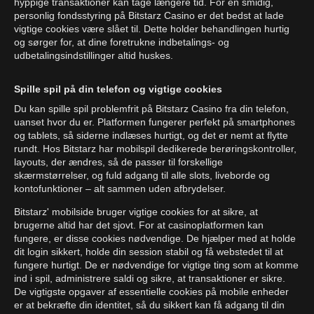
hyppige transaktioner kan tage længere tid. For en smidig,
personlig fondsstyring på Bitstarz Casino er det bedst at lade
vigtige cookies være slået til. Dette holder behandlingen hurtig
og sørger for, at dine foretrukne indbetalings- og
udbetalingsindstillinger altid huskes.
Spille spil på din telefon og vigtige cookies
Du kan spille spil problemfrit på Bitstarz Casino fra din telefon,
uanset hvor du er. Platformen fungerer perfekt på smartphones
og tablets, så siderne indlæses hurtigt, og det er nemt at flytte
rundt. Hos Bitstarz har mobilspil dedikerede berøringskontroller,
layouts, der ændres, så de passer til forskellige
skærmstørrelser, og fuld adgang til alle slots, liveborde og
kontofunktioner – alt sammen uden afbrydelser.
Bitstarz' mobilside bruger vigtige cookies for at sikre, at
brugerne altid har det sjovt. For at casinoplatformen kan
fungere, er disse cookies nødvendige. De hjælper med at holde
dit login sikkert, holde din session stabil og få webstedet til at
fungere hurtigt. De er nødvendige for vigtige ting som at komme
ind i spil, administrere saldi og sikre, at transaktioner er sikre.
De vigtigste opgaver af essentielle cookies på mobile enheder
er at bekræfte din identitet, så du sikkert kan få adgang til din