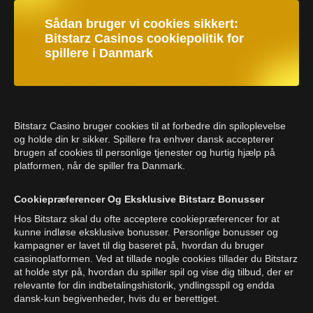
Sådan bruger vi cookies sikkert:
Bitstarz Casinos cookiepolitik for
spillere i Danmark
Bitstarz Casino bruger cookies til at forbedre din spiloplevelse
og holde din kr sikker. Spillere fra enhver dansk accepterer
brugen af cookies til personlige tjenester og hurtig hjælp på
platformen, når de spiller fra Danmark.
Cookiepræferencer Og Eksklusive Bitstarz Bonusser
Hos Bitstarz skal du ofte acceptere cookiepræferencer for at
kunne indløse eksklusive bonusser. Personlige bonusser og
kampagner er lavet til dig baseret på, hvordan du bruger
casinoplatformen. Ved at tillade nogle cookies tillader du Bitstarz
at holde styr på, hvordan du spiller spil og vise dig tilbud, der er
relevante for din indbetalingshistorik, yndlingsspil og endda
dansk-kun begivenheder, hvis du er berettiget.