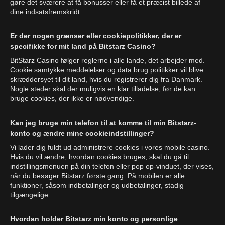
gøre det sværere at få bonusser eller få et præcist billede af
dine indsatsfremskridt.
Er der nogen grænser eller cookiepolitikker, der er
specifikke for mit land på Bitstarz Casino?
BitStarz Casino følger reglerne i alle lande, det arbejder med.
Cookie samtykke meddelelser og data brug politikker vil blive
skræddersyet til dit land, hvis du registrerer dig fra Danmark.
Nogle steder skal der muligvis en klar tilladelse, før de kan
bruge cookies, der ikke er nødvendige.
Kan jeg bruge min telefon til at komme til min Bitstarz-
konto og ændre mine cookieindstillinger?
Vi lader dig fuldt ud administrere cookies i vores mobile casino.
Hvis du vil ændre, hvordan cookies bruges, skal du gå til
indstillingsmenuen på din telefon eller pop op-vinduet, der vises,
når du besøger Bitstarz første gang. På mobilen er alle
funktioner, såsom indbetalinger og udbetalinger, stadig
tilgængelige.
Hvordan holder Bitstarz min konto og personlige