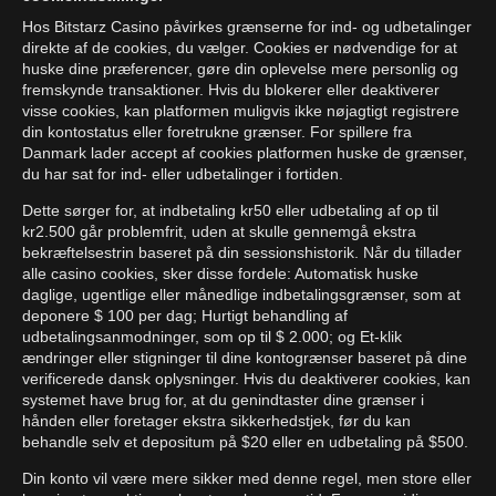
Hos Bitstarz Casino påvirkes grænserne for ind- og udbetalinger
direkte af de cookies, du vælger. Cookies er nødvendige for at
huske dine præferencer, gøre din oplevelse mere personlig og
fremskynde transaktioner. Hvis du blokerer eller deaktiverer
visse cookies, kan platformen muligvis ikke nøjagtigt registrere
din kontostatus eller foretrukne grænser. For spillere fra
Danmark lader accept af cookies platformen huske de grænser,
du har sat for ind- eller udbetalinger i fortiden.
Dette sørger for, at indbetaling kr50 eller udbetaling af op til
kr2.500 går problemfrit, uden at skulle gennemgå ekstra
bekræftelsestrin baseret på din sessionshistorik. Når du tillader
alle casino cookies, sker disse fordele: Automatisk huske
daglige, ugentlige eller månedlige indbetalingsgrænser, som at
deponere $ 100 per dag; Hurtigt behandling af
udbetalingsanmodninger, som op til $ 2.000; og Et-klik
ændringer eller stigninger til dine kontogrænser baseret på dine
verificerede dansk oplysninger. Hvis du deaktiverer cookies, kan
systemet have brug for, at du genindtaster dine grænser i
hånden eller foretager ekstra sikkerhedstjek, før du kan
behandle selv et depositum på $20 eller en udbetaling på $500.
Din konto vil være mere sikker med denne regel, men store eller