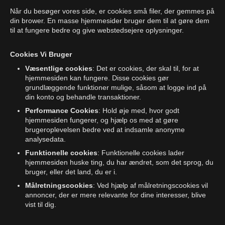
Når du besøger vores side, er cookies små filer, der gemmes på
din brower. En masse hjemmesider bruger dem til at gøre dem
til at fungere bedre og give webstedsejere oplysninger.
Cookies Vi Bruger
Væsentlige cookies
: Det er cookies, der skal til, for at
hjemmesiden kan fungere. Disse cookies gør
grundlæggende funktioner mulige, såsom at logge ind på
din konto og behandle transaktioner.
Performance Cookies
: Hold øje med, hvor godt
hjemmesiden fungerer, og hjælp os med at gøre
brugeroplevelsen bedre ved at indsamle anonyme
analysedata.
Funktionelle cookies
: Funktionelle cookies lader
hjemmesiden huske ting, du har ændret, som det sprog, du
bruger, eller det land, du er i.
Målretningscookies
: Ved hjælp af målretningscookies vil
annoncer, der er mere relevante for dine interesser, blive
vist til dig.